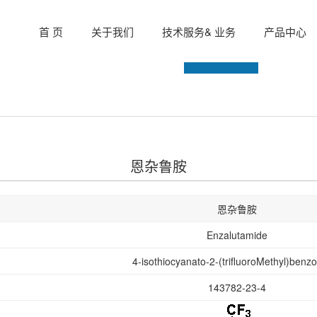
首 页
关于我们
技术服务& 业务
产品中心
衰
治疗肝病
抗病毒
抗癌药
多肽类
恩杂鲁胺
恩杂鲁胺
Enzalutamide
4-isothiocyanato-2-(trifluoroMethyl)benzon
143782-23-4